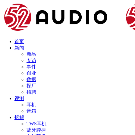
首页
新闻
新品
专访
事件
创业
数据
探厂
招聘
评测
耳机
音箱
拆解
TWS耳机
蓝牙脖挂