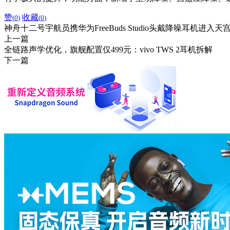
赞
收藏
(
0
)
(
0
)
神舟十二号宇航员携华为FreeBuds Studio头戴降噪耳机进入天
上一篇
全链路声学优化，旗舰配置仅499元：vivo TWS 2耳机拆解
下一篇