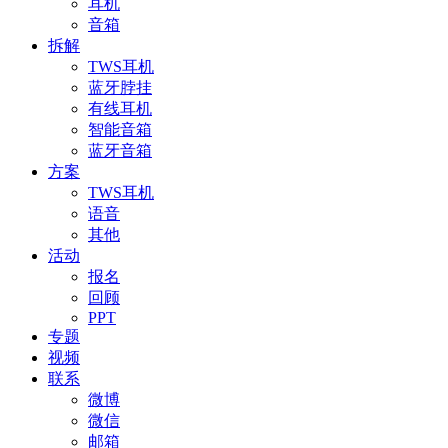
耳机
音箱
拆解
TWS耳机
蓝牙脖挂
有线耳机
智能音箱
蓝牙音箱
方案
TWS耳机
语音
其他
活动
报名
回顾
PPT
专题
视频
联系
微博
微信
邮箱