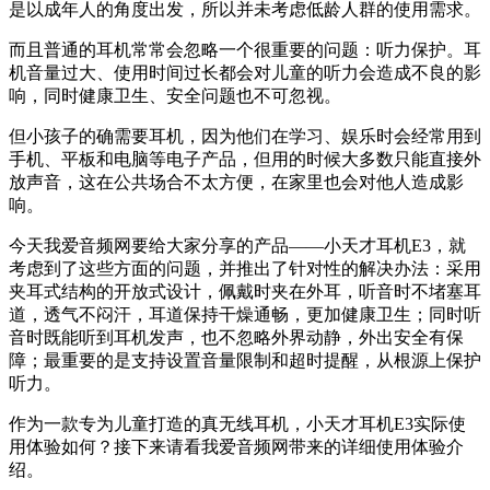
是以成年人的角度出发，所以并未考虑低龄人群的使用需求。
而且普通的耳机常常会忽略一个很重要的问题：听力保护。耳
机音量过大、使用时间过长都会对儿童的听力会造成不良的影
响，同时健康卫生、安全问题也不可忽视。
但小孩子的确需要耳机，因为他们在学习、娱乐时会经常用到
手机、平板和电脑等电子产品，但用的时候大多数只能直接外
放声音，这在公共场合不太方便，在家里也会对他人造成影
响。
今天我爱音频网要给大家分享的产品——小天才耳机E3，就
考虑到了这些方面的问题，并推出了针对性的解决办法：采用
夹耳式结构的开放式设计，佩戴时夹在外耳，听音时不堵塞耳
道，透气不闷汗，耳道保持干燥通畅，更加健康卫生；同时听
音时既能听到耳机发声，也不忽略外界动静，外出安全有保
障；最重要的是支持设置音量限制和超时提醒，从根源上保护
听力。
作为一款专为儿童打造的真无线耳机，小天才耳机E3实际使
用体验如何？接下来请看我爱音频网带来的详细使用体验介
绍。