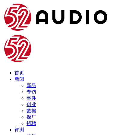
首页
新闻
新品
专访
事件
创业
数据
探厂
招聘
评测