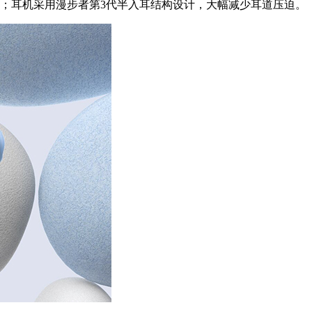
卵石形状；耳机采用漫步者第3代半入耳结构设计，大幅减少耳道压迫。