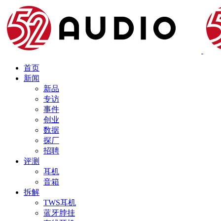
首页
新闻
新品
专访
事件
创业
数据
探厂
招聘
评测
耳机
音箱
拆解
TWS耳机
蓝牙脖挂