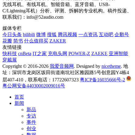
无线耳机、有线耳机、智能音箱、蓝牙音箱、USB-
C/Lightning耳机）分析、评测、拆解的专业机构。稿件投递、
联系我们：info@52audio.com
媒体专栏
今日头条
bilibili
微博
搜狐
腾讯视频
一点资讯
互动吧
企鹅号
花瓣
简书
什么值得买
ZAKER
友情链接
快科技
cnBeta
IT之家
充电头网
POWER-Z
ZAEKE
亚洲智能
穿戴展
Copyright © 2016-2026
我爱音频网
. Designed by
nicetheme
. 地
址：深圳市龙岗区坂田街道南坑社区雅园路5号创意园Y4栋4
层407-410，联系电话：17722607323
粤ICP备16035666号-2
粤公网安备44030002009016号
首页
新闻
新品
专访
事件
创业
数据