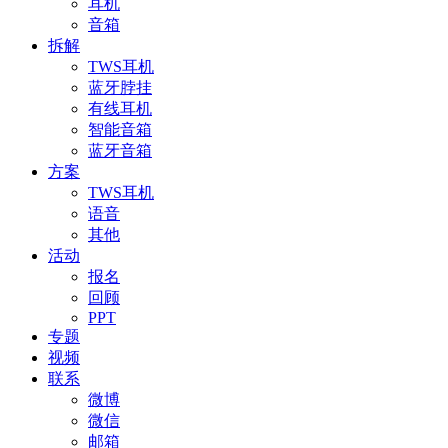
耳机
音箱
拆解
TWS耳机
蓝牙脖挂
有线耳机
智能音箱
蓝牙音箱
方案
TWS耳机
语音
其他
活动
报名
回顾
PPT
专题
视频
联系
微博
微信
邮箱