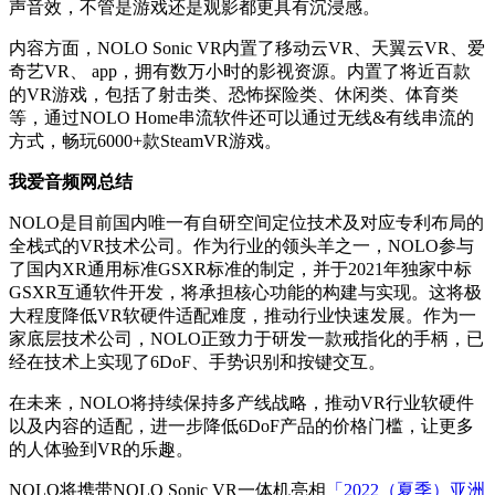
声音效，不管是游戏还是观影都更具有沉浸感。
内容方面，NOLO Sonic VR内置了移动云VR、天翼云VR、爱
奇艺VR、 app，拥有数万小时的影视资源。内置了将近百款
的VR游戏，包括了射击类、恐怖探险类、休闲类、体育类
等，通过NOLO Home串流软件还可以通过无线&有线串流的
方式，畅玩6000+款SteamVR游戏。
我爱音频网总结
NOLO是目前国内唯一有自研空间定位技术及对应专利布局的
全栈式的VR技术公司。作为行业的领头羊之一，NOLO参与
了国内XR通用标准GSXR标准的制定，并于2021年独家中标
GSXR互通软件开发，将承担核心功能的构建与实现。这将极
大程度降低VR软硬件适配难度，推动行业快速发展。作为一
家底层技术公司，NOLO正致力于研发一款戒指化的手柄，已
经在技术上实现了6DoF、手势识别和按键交互。
在未来，NOLO将持续保持多产线战略，推动VR行业软硬件
以及内容的适配，进一步降低6DoF产品的价格门槛，让更多
的人体验到VR的乐趣。
NOLO将携带NOLO Sonic VR一体机亮相
「2022（夏季）亚洲