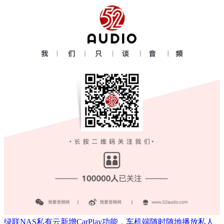
绿联NAS私有云新增CarPlay功能，车机端随时随地播放私人