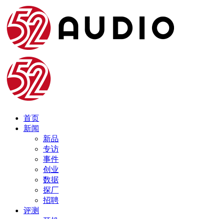
首页
新闻
新品
专访
事件
创业
数据
探厂
招聘
评测