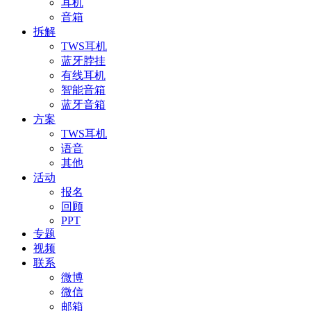
耳机
音箱
拆解
TWS耳机
蓝牙脖挂
有线耳机
智能音箱
蓝牙音箱
方案
TWS耳机
语音
其他
活动
报名
回顾
PPT
专题
视频
联系
微博
微信
邮箱