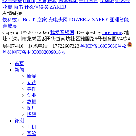
今日头条
bilibili
微博
搜狐
腾讯视频
一点资讯
互动吧
企鹅号
花瓣
简书
什么值得买
ZAKER
友情链接
快科技
cnBeta
IT之家
充电头网
POWER-Z
ZAEKE
亚洲智能
穿戴展
Copyright © 2016-2026
我爱音频网
. Designed by
nicetheme
. 地
址：深圳市龙岗区坂田街道南坑社区雅园路5号创意园Y4栋4
层407-410，联系电话：17722607323
粤ICP备16035666号-2
粤公网安备44030002009016号
首页
新闻
新品
专访
事件
创业
数据
探厂
招聘
评测
耳机
音箱