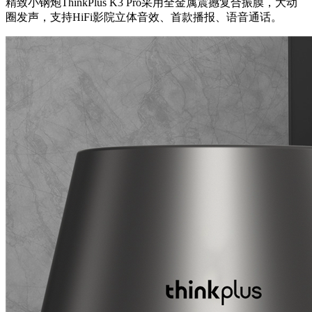
精致小钢炮ThinkPlus K3 Pro采用全金属震撼复合振膜，大动
圈发声，支持HiFi影院立体音效、首款播报、语音通话。