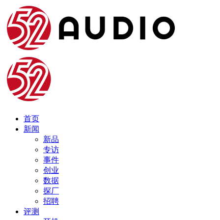
首页
新闻
新品
专访
事件
创业
数据
探厂
招聘
评测