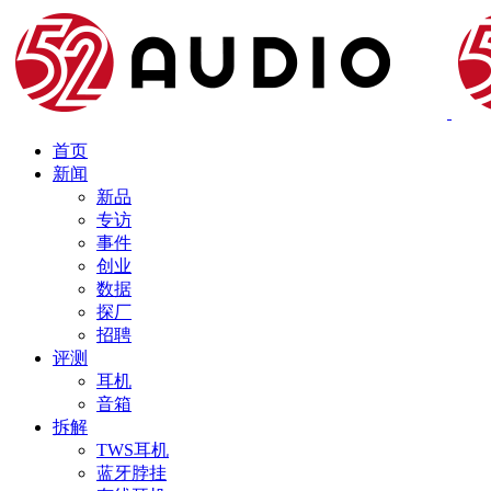
首页
新闻
新品
专访
事件
创业
数据
探厂
招聘
评测
耳机
音箱
拆解
TWS耳机
蓝牙脖挂