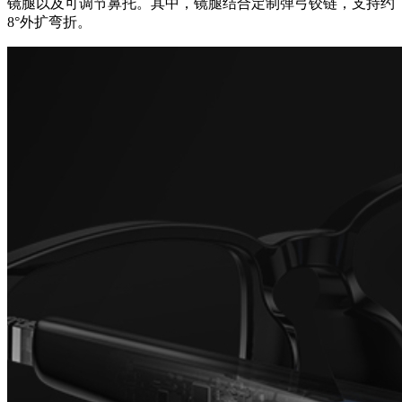
镜腿以及可调节鼻托。其中，镜腿结合定制弹弓铰链，支持约
8°外扩弯折。