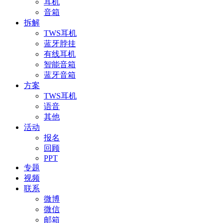
耳机
音箱
拆解
TWS耳机
蓝牙脖挂
有线耳机
智能音箱
蓝牙音箱
方案
TWS耳机
语音
其他
活动
报名
回顾
PPT
专题
视频
联系
微博
微信
邮箱