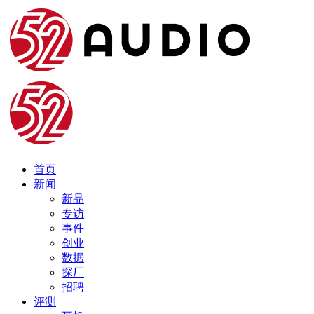
首页
新闻
新品
专访
事件
创业
数据
探厂
招聘
评测