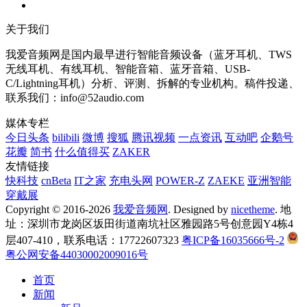
关于我们
我爱音频网是国内最早进行智能音频设备（蓝牙耳机、TWS
无线耳机、有线耳机、智能音箱、蓝牙音箱、USB-
C/Lightning耳机）分析、评测、拆解的专业机构。稿件投递、
联系我们：info@52audio.com
媒体专栏
今日头条
bilibili
微博
搜狐
腾讯视频
一点资讯
互动吧
企鹅号
花瓣
简书
什么值得买
ZAKER
友情链接
快科技
cnBeta
IT之家
充电头网
POWER-Z
ZAEKE
亚洲智能
穿戴展
Copyright © 2016-2026
我爱音频网
. Designed by
nicetheme
. 地
址：深圳市龙岗区坂田街道南坑社区雅园路5号创意园Y4栋4
层407-410，联系电话：17722607323
粤ICP备16035666号-2
粤公网安备44030002009016号
首页
新闻