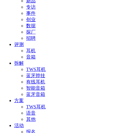
新品
专访
事件
创业
数据
探厂
招聘
评测
耳机
音箱
拆解
TWS耳机
蓝牙脖挂
有线耳机
智能音箱
蓝牙音箱
方案
TWS耳机
语音
其他
活动
报名