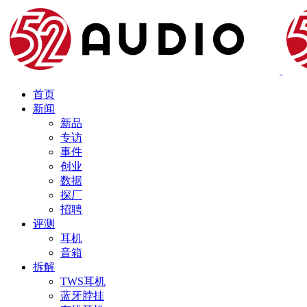
首页
新闻
新品
专访
事件
创业
数据
探厂
招聘
评测
耳机
音箱
拆解
TWS耳机
蓝牙脖挂