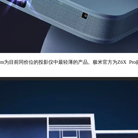
.3cm为目前同价位的投影仪中最轻薄的产品。极米官方为Z6X 