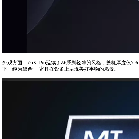
外观方面，Z6X Pro延续了Z6系列轻薄的风格，整机厚度仅5
下，纯为黛色”，寄托在设备上呈现美好事物的愿景。