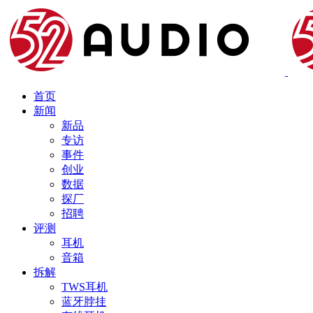
首页
新闻
新品
专访
事件
创业
数据
探厂
招聘
评测
耳机
音箱
拆解
TWS耳机
蓝牙脖挂