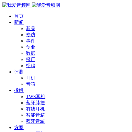
首页
新闻
新品
专访
事件
创业
数据
探厂
招聘
评测
耳机
音箱
拆解
TWS耳机
蓝牙脖挂
有线耳机
智能音箱
蓝牙音箱
方案