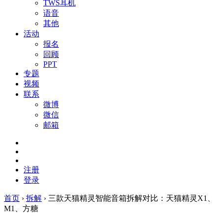
TWS耳机
语音
其他
活动
报名
回顾
PPT
专题
视频
联系
微博
微信
邮箱
注册
登录
首页
›
拆解
›
三款天猫精灵智能音箱拆解对比：天猫精灵X1、
M1、方糖