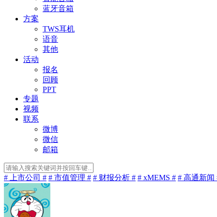
蓝牙音箱
方案
TWS耳机
语音
其他
活动
报名
回顾
PPT
专题
视频
联系
微博
微信
邮箱
# 上市公司 #
# 市值管理 #
# 财报分析 #
# xMEMS #
# 高通新闻 