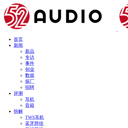
首页
新闻
新品
专访
事件
创业
数据
探厂
招聘
评测
耳机
音箱
拆解
TWS耳机
蓝牙脖挂