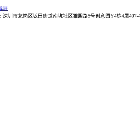
戴展
址：深圳市龙岗区坂田街道南坑社区雅园路5号创意园Y4栋4层407-410