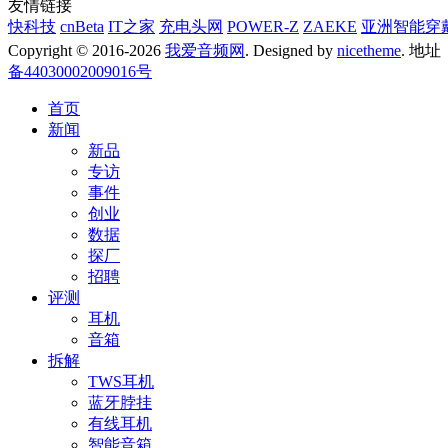
友情链接
快科技
cnBeta
IT之家
充电头网
POWER-Z
ZAEKE
亚洲智能穿
Copyright © 2016-2026
我爱音频网
. Designed by
nicetheme
. 地
备44030002009016号
首页
新闻
新品
专访
事件
创业
数据
探厂
招聘
评测
耳机
音箱
拆解
TWS耳机
蓝牙脖挂
有线耳机
智能音箱