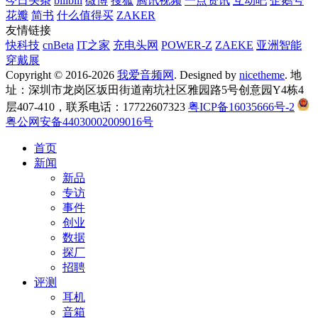
今日头条
bilibili
微博
搜狐
腾讯视频
一点资讯
互动吧
企鹅号
花瓣
简书
什么值得买
ZAKER
友情链接
快科技
cnBeta
IT之家
充电头网
POWER-Z
ZAEKE
亚洲智能
穿戴展
Copyright © 2016-2026
我爱音频网
. Designed by
nicetheme
. 地
址：深圳市龙岗区坂田街道南坑社区雅园路5号创意园Y4栋4
层407-410，联系电话：17722607323
粤ICP备16035666号-2
粤公网安备44030002009016号
首页
新闻
新品
专访
事件
创业
数据
探厂
招聘
评测
耳机
音箱