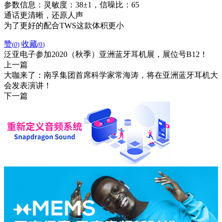
参数信息：灵敏度：38±1，信噪比：65
通话更清晰，还原人声
为了更好的配合TWS这款体积更小
赞
收藏
(
0
)
(
0
)
泛亚电子参加2020（秋季）亚洲蓝牙耳机展，展位号B12！
上一篇
大咖来了：南孚集团首席科学家常海涛，将在亚洲蓝牙耳机大
会发表演讲！
下一篇