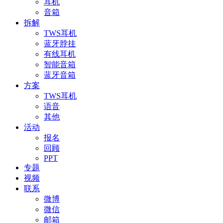
耳机
音箱
拆解
TWS耳机
蓝牙脖挂
有线耳机
智能音箱
蓝牙音箱
方案
TWS耳机
语音
其他
活动
报名
回顾
PPT
专题
视频
联系
微博
微信
邮箱