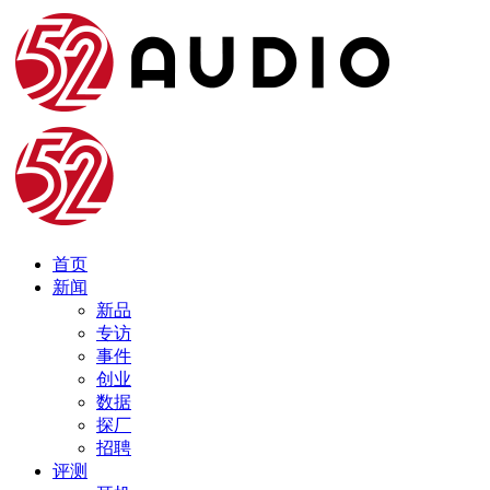
首页
新闻
新品
专访
事件
创业
数据
探厂
招聘
评测