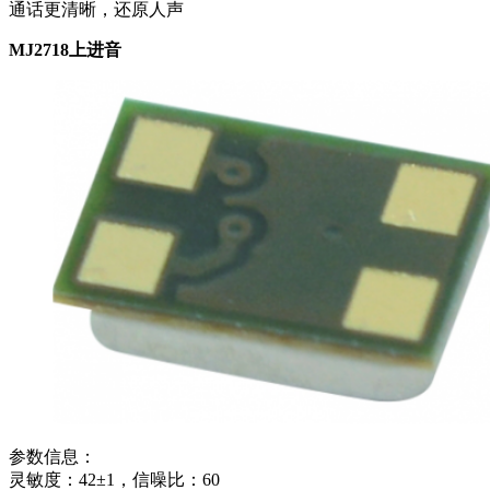
通话更清晰，还原人声
MJ2718上进音
参数信息：
灵敏度：42±1，信噪比：60