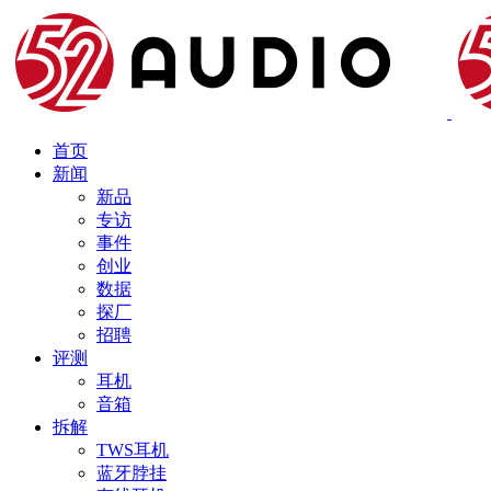
首页
新闻
新品
专访
事件
创业
数据
探厂
招聘
评测
耳机
音箱
拆解
TWS耳机
蓝牙脖挂